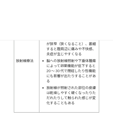
子宮頸部、卵巣、膀胱、大腸、
腟など骨盤内の臓器へ放射線を
照射すると腟粘膜が乾燥して性
交痛が生じることがある
骨盤への放射線照射によって腟
が狭窄（狭くなること）、萎縮
すると腟周辺に痛みや不快感、
炎症が生じやすくなる
放射線療法
脳への放射線照射や下垂体腫瘍
によって卵巣機能が低下すると
20 ～ 30 代で閉経したり性機能
にも影響が出たりすることがあ
る
放射線が照射された部位の皮膚
は乾燥しやすく硬くなったりた
だれたりして触られた感じが変
化することもある