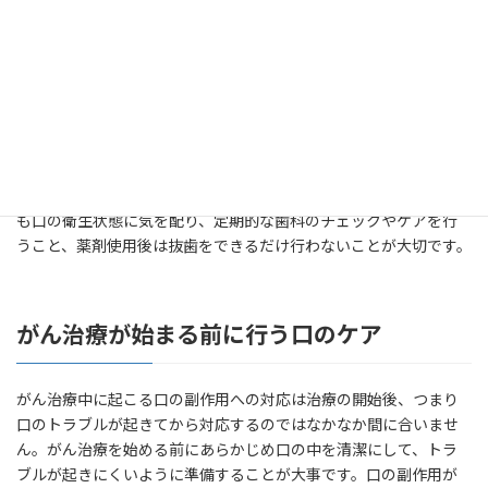
スフォネート製剤や抗ランクル抗体といった、骨修飾薬と呼ばれ
る薬）を使用することがあります。この骨修飾薬を長い期間使用
すると、顎骨壊死（顎の骨が腐る）という重症な副作用が起きる
ことがあります。顎骨壊死の副作用は、口の衛生状態が悪く細菌
が多いと起きやすく、また歯を抜いた傷から起きることが多いで
す。予防には骨修飾薬を使い始める前に必ず歯科を受診し、問題
のある歯はあらかじめ抜歯をしておくこと、口を清潔に保つため
の衛生指導（歯ブラシ指導など）を受けておくこと、また投与中
も口の衛生状態に気を配り、定期的な歯科のチェックやケアを行
うこと、薬剤使用後は抜歯をできるだけ行わないことが大切です。
がん治療が始まる前に行う口のケア
がん治療中に起こる口の副作用への対応は治療の開始後、つまり
口のトラブルが起きてから対応するのではなかなか間に合いませ
ん。がん治療を始める前にあらかじめ口の中を清潔にして、トラ
ブルが起きにくいように準備することが大事です。口の副作用が