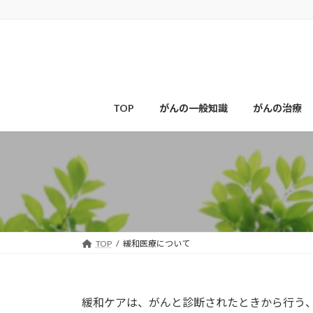
コ
ナ
ン
ビ
テ
ゲ
ン
ー
ツ
シ
へ
ョ
ス
ン
TOP
がんの一般知識
がんの治療
キ
に
ッ
移
プ
動
TOP
緩和医療について
緩和ケアは、がんと診断されたときから行う