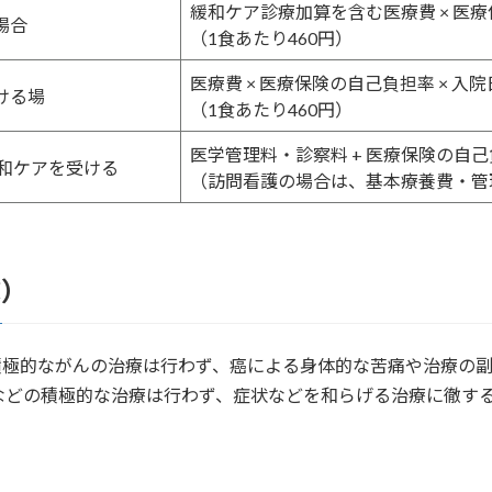
緩和ケア診療加算を含む医療費 × 医療
場合
（1食あたり460円）
医療費 × 医療保険の自己負担率 × 入院
ける場
（1食あたり460円）
医学管理料・診察料 + 医療保険の自己
緩和ケアを受ける
（訪問看護の場合は、基本療養費・管理
C）
積極的ながんの治療は行わず、癌による身体的な苦痛や治療の副
などの積極的な治療は行わず、症状などを和らげる治療に徹す