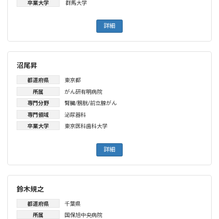
卒業大学
群馬大学
詳細
沼尾昇
都道府県
東京都
所属
がん研有明病院
専門分野
腎臓/膀胱/前立腺がん
専門領域
泌尿器科
卒業大学
東京医科歯科大学
詳細
鈴木規之
都道府県
千葉県
所属
国保旭中央病院