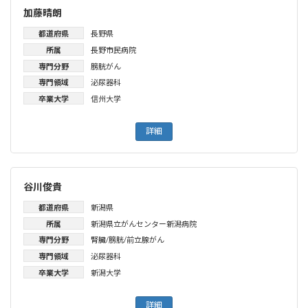
加藤晴朗
都道府県
長野県
所属
長野市民病院
専門分野
膀胱がん
専門領域
泌尿器科
卒業大学
信州大学
詳細
谷川俊貴
都道府県
新潟県
所属
新潟県立がんセンター新潟病院
専門分野
腎臓/膀胱/前立腺がん
専門領域
泌尿器科
卒業大学
新潟大学
詳細