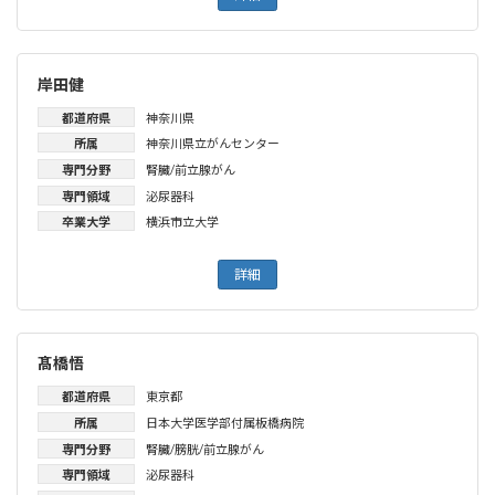
岸田健
都道府県
神奈川県
所属
神奈川県立がんセンター
専門分野
腎臓/前立腺がん
専門領域
泌尿器科
卒業大学
横浜市立大学
詳細
髙橋悟
都道府県
東京都
所属
日本大学医学部付属板橋病院
専門分野
腎臓/膀胱/前立腺がん
専門領域
泌尿器科