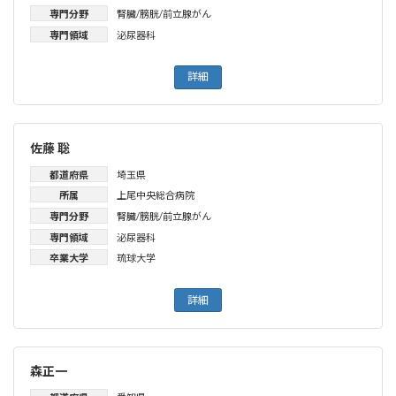
専門分野
腎臓/膀胱/前立腺がん
専門領域
泌尿器科
詳細
佐藤 聡
都道府県
埼玉県
所属
上尾中央総合病院
専門分野
腎臓/膀胱/前立腺がん
専門領域
泌尿器科
卒業大学
琉球大学
詳細
森正一