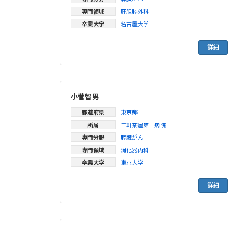
専門領域
肝胆膵外科
卒業大学
名古屋大学
詳細
小菅智男
都道府県
東京都
所属
三軒茶屋第一病院
専門分野
膵臓がん
専門領域
消化器内科
卒業大学
東京大学
詳細