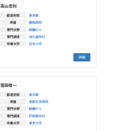
高山忠利
都道府県
東京都
所属
藤崎病院
専門分野
膵臓がん
専門領域
消化器外科
卒業大学
日本大学
詳細
窪田敬一
都道府県
東京都
所属
東都文京病院
専門分野
膵臓がん
専門領域
肝胆膵外科
卒業大学
東京大学