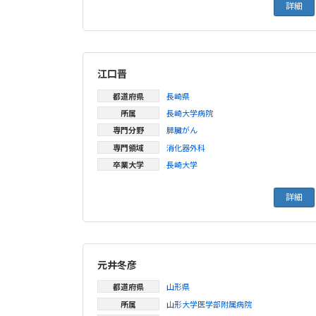
詳細
江口晋
都道府県
長崎県
所属
長崎大学病院
専門分野
膵臓がん
専門領域
消化器外科
卒業大学
長崎大学
詳細
元井冬彦
都道府県
山形県
所属
山形大学医学部附属病院