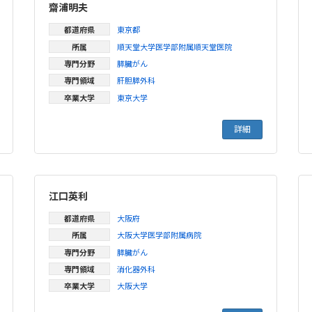
齋浦明夫
都道府県
東京都
所属
順天堂大学医学部附属順天堂医院
専門分野
膵臓がん
専門領域
肝胆膵外科
卒業大学
東京大学
詳細
江口英利
都道府県
大阪府
所属
大阪大学医学部附属病院
専門分野
膵臓がん
専門領域
消化器外科
卒業大学
大阪大学