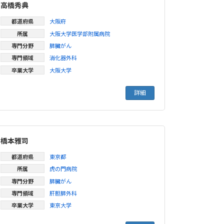
高橋秀典
都道府県
大阪府
所属
大阪大学医学部附属病院
専門分野
膵臓がん
専門領域
消化器外科
卒業大学
大阪大学
詳細
橋本雅司
都道府県
東京都
所属
虎の門病院
専門分野
膵臓がん
専門領域
肝胆膵外科
卒業大学
東京大学