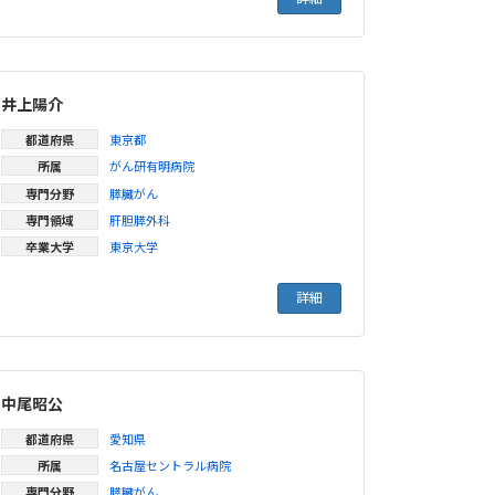
井上陽介
都道府県
東京都
所属
がん研有明病院
専門分野
膵臓がん
専門領域
肝胆膵外科
卒業大学
東京大学
詳細
中尾昭公
都道府県
愛知県
所属
名古屋セントラル病院
専門分野
膵臓がん