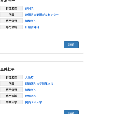
杉浦 禎一
都道府県
静岡県
所属
静岡県立静岡がんセンター
専門分野
膵臓がん
専門領域
肝胆膵外科
詳細
里井壯平
都道府県
大阪府
所属
関西医科大学附属病院
専門分野
膵臓がん
専門領域
胆膵外科
卒業大学
関西医科大学
詳細