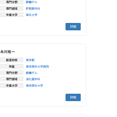
専門分野
膵臓がん
専門領域
肝胆膵外科
卒業大学
東北大学
詳細
永川裕一
都道府県
東京都
所属
東京医科大学病院
専門分野
膵臓がん
専門領域
消化器外科
卒業大学
東京医科大学
詳細