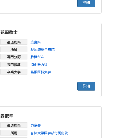
詳細
花田敬士
都道府県
広島県
所属
JA尾道総合病院
専門分野
膵臓がん
専門領域
消化器内科
卒業大学
島根医科大学
詳細
森俊幸
都道府県
東京都
所属
杏林大学医学部付属病院