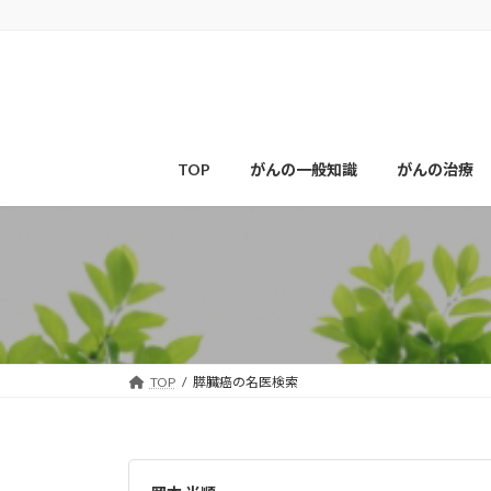
コ
ナ
ン
ビ
テ
ゲ
ン
ー
ツ
シ
へ
ョ
ス
ン
TOP
がんの一般知識
がんの治療
キ
に
ッ
移
プ
動
TOP
膵臓癌の名医検索