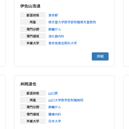
伊佐山浩通
都道府県
東京都
所属
順天堂大学医学部附属順天堂医院
専門分野
膵臓がん
専門領域
消化器内科
卒業大学
東京慈恵会医科大学
詳細
井岡達也
都道府県
山口県
所属
山口大学医学部附属病院
専門分野
膵臓がん
専門領域
腫瘍内科
卒業大学
日本大学