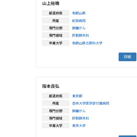
山上裕機
都道府県
和歌山県
所属
紀和病院
専門分野
膵臓がん
専門領域
肝胆膵外科
卒業大学
和歌山県立医科大学
詳細
阪本良弘
都道府県
東京都
所属
杏林大学医学部付属病院
専門分野
膵臓がん
専門領域
肝胆膵外科
卒業大学
東京大学