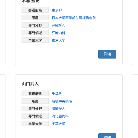
木暮 宏史
都道府県
東京都
所属
日本大学医学部付属板橋病院
専門分野
膵臓がん
専門領域
肝臓内科
卒業大学
東京大学
詳細
山口武人
都道府県
千葉県
所属
船橋中央病院
専門分野
膵臓がん
専門領域
消化器内科
卒業大学
千葉大学
詳細