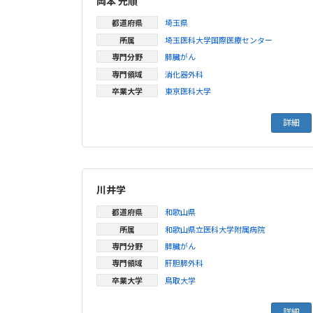
岡本 光順
都道府県
埼玉県
所属
埼玉医科大学国際医療センター
専門分野
膵臓がん
専門領域
消化器外科
卒業大学
東京医科大学
詳細
川井学
都道府県
和歌山県
所属
和歌山県立医科大学附属病院
専門分野
膵臓がん
専門領域
肝胆膵外科
卒業大学
鳥取大学
詳細