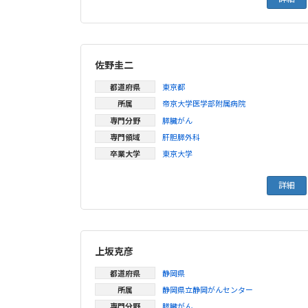
佐野圭二
都道府県
東京都
所属
帝京大学医学部附属病院
専門分野
膵臓がん
専門領域
肝胆膵外科
卒業大学
東京大学
詳細
上坂克彦
都道府県
静岡県
所属
静岡県立静岡がんセンター
専門分野
膵臓がん