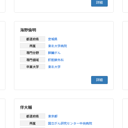
詳細
海野倫明
都道府県
宮城県
所属
東北大学病院
専門分野
膵臓がん
専門領域
肝胆膵外科
卒業大学
東北大学
詳細
伴大輔
都道府県
東京都
所属
国立がん研究センター中央病院