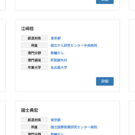
江﨑稔
都道府県
東京都
所属
国立がん研究センター中央病院
専門分野
膵臓がん
専門領域
肝胆膵外科
卒業大学
名古屋大学
詳細
國士典宏
都道府県
東京都
所属
国立国際医療研究センター病院
専門分野
膵臓がん