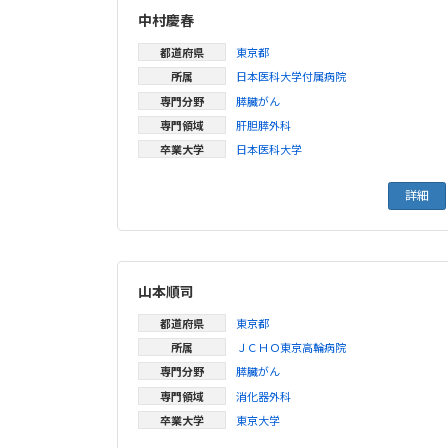
中村慶春
都道府県
東京都
所属
日本医科大学付属病院
専門分野
膵臓がん
専門領域
肝胆膵外科
卒業大学
日本医科大学
詳細
山本順司
都道府県
東京都
所属
ＪＣＨＯ東京高輪病院
専門分野
膵臓がん
専門領域
消化器外科
卒業大学
東京大学