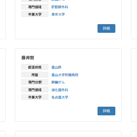
専門領域
肝胆膵外科
卒業大学
東京大学
詳細
藤井努
都道府県
富山県
所属
富山大学附属病院
専門分野
膵臓がん
専門領域
消化器外科
卒業大学
名古屋大学
詳細