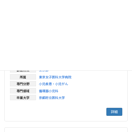
都道府県
東京都
所属
昭和大学病院
専門分野
小児疾患・小児がん
専門領域
小児外科
詳細
山岸正明
都道府県
東京都
所属
東京女子医科大学病院
専門分野
小児疾患・小児がん
専門領域
循環器小児科
卒業大学
京都府立医科大学
詳細