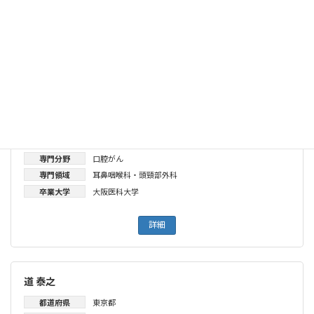
卒業大学
昭和大学
詳細
河田 了
都道府県
大阪府
所属
大阪医科薬科大学病院
専門分野
口腔がん
専門領域
耳鼻咽喉科・頭頸部外科
卒業大学
大阪医科大学
詳細
道 泰之
都道府県
東京都