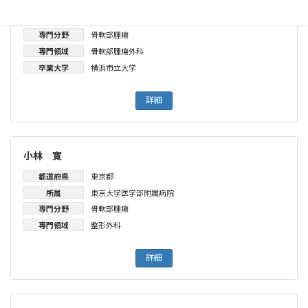
都道府県
神奈川県
所属
神奈川県がんセンター
専門分野
骨軟部腫瘍
専門領域
骨軟部腫瘍外科
卒業大学
横浜市立大学
詳細
小林 寛
都道府県
東京都
所属
東京大学医学部附属病院
専門分野
骨軟部腫瘍
専門領域
整形外科
詳細