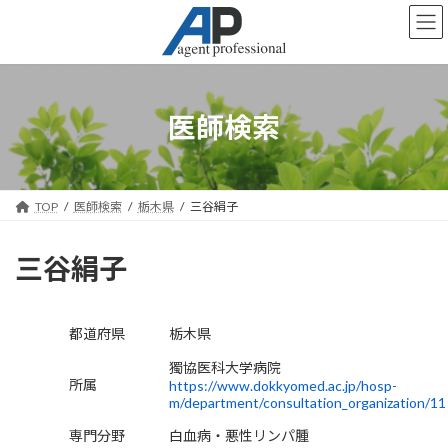
コ
ナ
ン
ビ
テ
ゲ
ン
ー
ツ
シ
へ
ョ
医師検索
ス
ン
キ
に
ッ
移
プ
動
TOP
医師検索
栃木県
三谷絹子
三谷絹子
都道府県
栃木県
獨協医科大学病院
所属
https://www.dokkyomed.ac.jp/hosp-
m/department/consultation_organization/11
専門分野
白血病・悪性リンパ腫