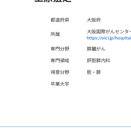
都道府県
大阪府
大阪国際がんセンタ
所属
https://oici.jp/hospi
専門分野
膵臓がん
専門領域
肝胆膵内科
得意分野
胆・膵
卒業大学