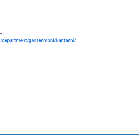
ー
tal/department/gansenmoni/kantanhi/