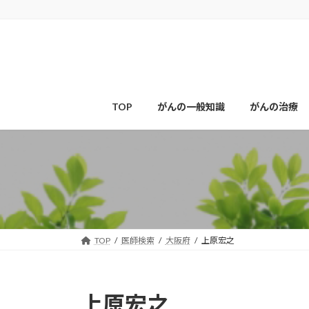
コ
ナ
ン
ビ
テ
ゲ
ン
ー
ツ
シ
へ
ョ
ス
ン
TOP
がんの一般知識
がんの治療
キ
に
ッ
移
プ
動
TOP
医師検索
大阪府
上原宏之
上原宏之