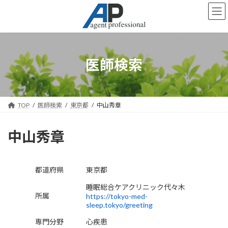
コ
ナ
ン
ビ
テ
ゲ
ン
ー
ツ
シ
へ
ョ
医師検索
ス
ン
キ
に
ッ
移
プ
動
TOP
医師検索
東京都
中山秀章
中山秀章
都道府県
東京都
睡眠総合ケアクリニック代々木
所属
https://tokyo-med-
sleep.tokyo/greeting
専門分野
心疾患