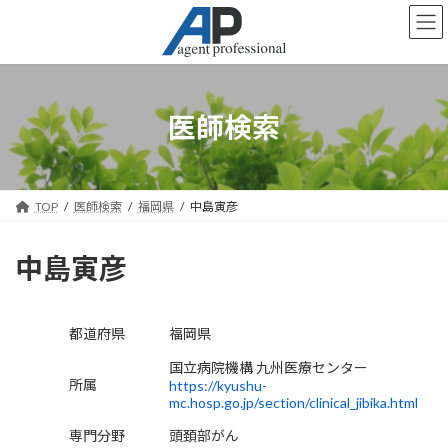
コ
ナ
ン
ビ
テ
ゲ
ン
ー
ツ
シ
へ
ョ
医師検索
ス
ン
キ
に
ッ
移
プ
動
TOP
医師検索
福岡県
中島寅彦
中島寅彦
都道府県
福岡県
国立病院機構 九州医療センター
所属
https://kyushu-
mc.hosp.go.jp/section/clinical_jibika.html
専門分野
頭頚部がん