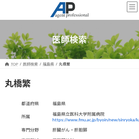
コ
ナ
ン
ビ
テ
ゲ
ン
ー
ツ
シ
へ
ョ
医師検索
ス
ン
キ
に
ッ
移
プ
動
TOP
医師検索
福島県
丸橋繁
丸橋繁
都道府県
福島県
福島県立医科大学附属病院
所属
https://www.fmu.ac.jp/byoin/new/sinryoka/k
専門分野
肝臓がん・肝胆膵