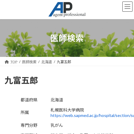
コ
ナ
ン
ビ
テ
ゲ
ン
ー
ツ
シ
へ
ョ
医師検索
ス
ン
キ
に
ッ
移
プ
動
TOP
医師検索
北海道
九富五郎
九富五郎
都道府県
北海道
札幌医科大学病院
所属
https://web.sapmed.ac.jp/hospital/sectio
専門分野
乳がん