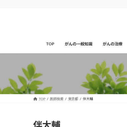
コ
ナ
ン
ビ
テ
ゲ
ン
ー
ツ
シ
へ
ョ
ス
ン
TOP
がんの一般知識
がんの治療
キ
に
ッ
移
プ
動
TOP
医師検索
東京都
伴大輔
伴大輔