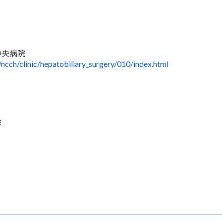
中央病院
/ncch/clinic/hepatobiliary_surgery/010/index.html
除