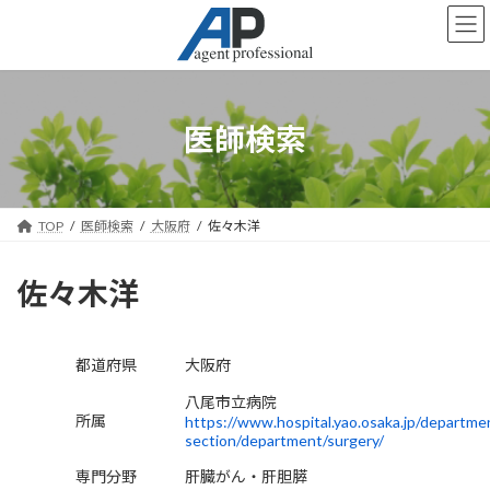
コ
ナ
ン
ビ
テ
ゲ
ン
ー
ツ
シ
へ
ョ
医師検索
ス
ン
キ
に
ッ
移
プ
動
TOP
医師検索
大阪府
佐々木洋
佐々木洋
都道府県
大阪府
八尾市立病院
所属
https://www.hospital.yao.osaka.jp/departme
section/department/surgery/
専門分野
肝臓がん・肝胆膵