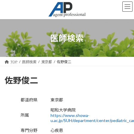
コ
ナ
ン
ビ
テ
ゲ
ン
ー
ツ
シ
へ
ョ
医師検索
ス
ン
キ
に
ッ
移
プ
動
TOP
医師検索
東京都
佐野俊二
佐野俊二
都道府県
東京都
昭和大学病院
所属
https://www.showa-
u.ac.jp/SUH/department/center/pediatric_ca
専門分野
心疾患