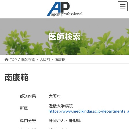
コ
ナ
ン
ビ
テ
ゲ
ン
ー
ツ
シ
へ
ョ
医師検索
ス
ン
キ
に
ッ
移
プ
動
TOP
医師検索
大阪府
南康範
南康範
都道府県
大阪府
近畿大学病院
所属
https://www.med.kindai.ac.jp/departments_
専門分野
肝臓がん・肝胆膵