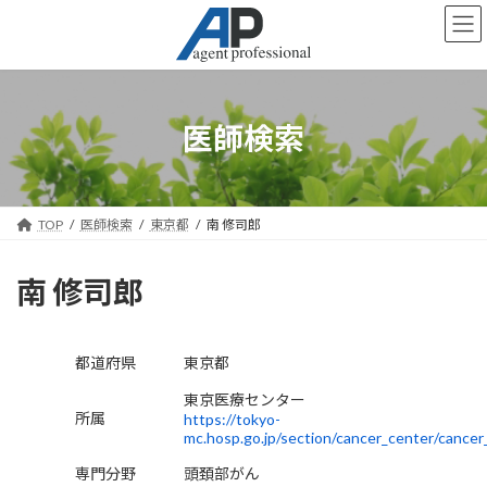
コ
ナ
ン
ビ
テ
ゲ
ン
ー
ツ
シ
へ
ョ
医師検索
ス
ン
キ
に
ッ
移
プ
動
TOP
医師検索
東京都
南 修司郎
南 修司郎
都道府県
東京都
東京医療センター
所属
https://tokyo-
mc.hosp.go.jp/section/cancer_center/cancer
専門分野
頭頚部がん