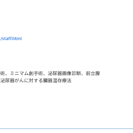
/staff.html
手術、ミニマム創手術、泌尿器画像診断、前立腺
、泌尿器がんに対する臓器温存療法