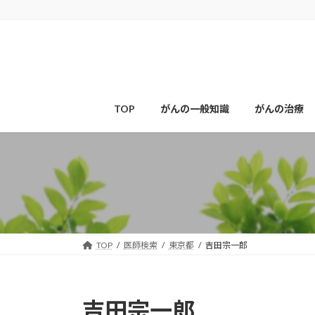
コ
ナ
ン
ビ
テ
ゲ
ン
ー
ツ
シ
へ
ョ
ス
ン
TOP
がんの一般知識
がんの治療
キ
に
ッ
移
プ
動
TOP
医師検索
東京都
吉田宗一郎
吉田宗一郎