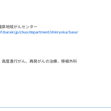
城県地域がんセンター
ef.ibaraki.jp/chuo/department/shinryoka/base/
、高度進行がん、再発がんの治療、移植外科