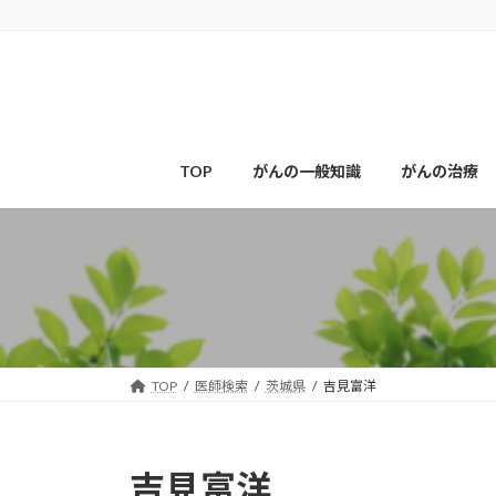
コ
ナ
ン
ビ
テ
ゲ
ン
ー
ツ
シ
へ
ョ
ス
ン
TOP
がんの一般知識
がんの治療
キ
に
ッ
移
プ
動
TOP
医師検索
茨城県
吉見富洋
吉見富洋