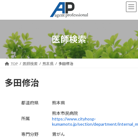
コ
ナ
ン
ビ
テ
ゲ
ン
ー
ツ
シ
へ
ョ
医師検索
ス
ン
キ
に
ッ
移
プ
動
TOP
医師検索
熊本県
多田修治
多田修治
都道府県
熊本県
熊本市民病院
所属
https://www.cityhosp-
kumamoto.jp/section/department/internal_m
専門分野
胃がん