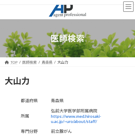
コ
ナ
ン
ビ
テ
ゲ
ン
ー
ツ
シ
へ
ョ
医師検索
ス
ン
キ
に
ッ
移
プ
動
TOP
医師検索
青森県
大山力
大山力
都道府県
青森県
弘前大学医学部附属病院
所属
https://www.med.hirosaki-
u.ac.jp/~uro/about/staff/
専門分野
前立腺がん