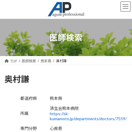
コ
ナ
ン
ビ
テ
ゲ
ン
ー
ツ
シ
へ
ョ
医師検索
ス
ン
キ
に
ッ
移
プ
動
TOP
医師検索
熊本県
奥村謙
奥村謙
都道府県
熊本県
済生会熊本病院
所属
https://sk-
kumamoto.jp/departments/doctors/7559/
専門分野
心疾患