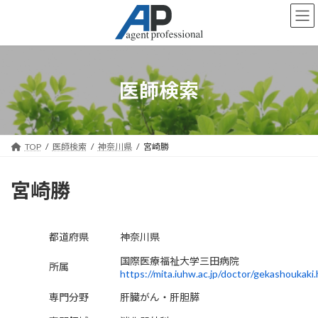
コ
ナ
ン
ビ
テ
ゲ
ン
ー
ツ
シ
へ
ョ
医師検索
ス
ン
キ
に
ッ
移
プ
動
TOP
医師検索
神奈川県
宮崎勝
宮崎勝
都道府県
神奈川県
国際医療福祉大学三田病院
所属
https://mita.iuhw.ac.jp/doctor/gekashoukaki.
専門分野
肝臓がん・肝胆膵