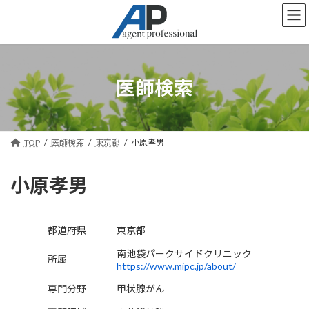
コ
ナ
ン
ビ
テ
ゲ
ン
ー
ツ
シ
へ
ョ
医師検索
ス
ン
キ
に
ッ
移
プ
動
TOP
医師検索
東京都
小原孝男
小原孝男
都道府県
東京都
南池袋パークサイドクリニック
所属
https://www.mipc.jp/about/
専門分野
甲状腺がん