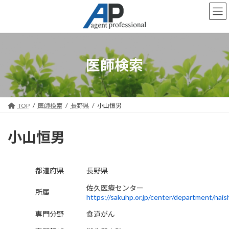
コ
ナ
ン
ビ
テ
ゲ
ン
ー
ツ
シ
へ
ョ
医師検索
ス
ン
キ
に
ッ
移
プ
動
TOP
医師検索
長野県
小山恒男
小山恒男
都道府県
長野県
佐久医療センター
所属
https://sakuhp.or.jp/center/department/nais
専門分野
食道がん