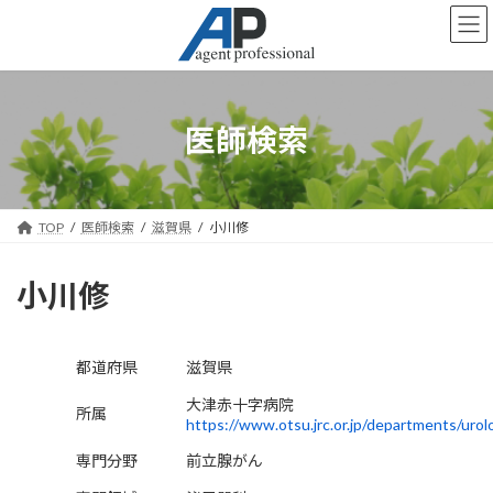
コ
ナ
ン
ビ
テ
ゲ
ン
ー
ツ
シ
へ
ョ
医師検索
ス
ン
キ
に
ッ
移
プ
動
TOP
医師検索
滋賀県
小川修
小川修
都道府県
滋賀県
大津赤十字病院
所属
https://www.otsu.jrc.or.jp/departments/urol
専門分野
前立腺がん