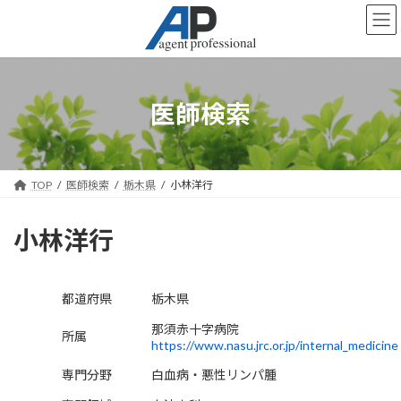
コ
ナ
ン
ビ
テ
ゲ
ン
ー
ツ
シ
へ
ョ
医師検索
ス
ン
キ
に
ッ
移
プ
動
TOP
医師検索
栃木県
小林洋行
小林洋行
都道府県
栃木県
那須赤十字病院
所属
https://www.nasu.jrc.or.jp/internal_medicine
専門分野
白血病・悪性リンパ腫