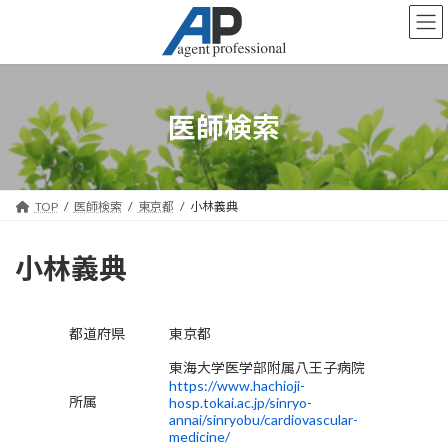
コ
ナ
ン
ビ
テ
ゲ
ン
ー
ツ
シ
へ
ョ
医師検索
ス
ン
キ
に
ッ
移
プ
動
TOP
医師検索
東京都
小林義典
小林義典
都道府県
東京都
東海大学医学部附属八王子病院
https://www.hachioji-
所属
hosp.tokai.ac.jp/sinryo-
annai/sinryobu/cardiovascular-
medicine/