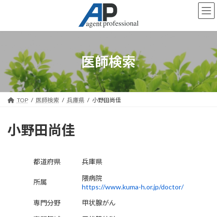
コ
ナ
ン
ビ
テ
ゲ
ン
ー
ツ
シ
へ
ョ
医師検索
ス
ン
キ
に
ッ
移
プ
動
TOP
医師検索
兵庫県
小野田尚佳
小野田尚佳
都道府県
兵庫県
隈病院
所属
https://www.kuma-h.or.jp/doctor/
専門分野
甲状腺がん