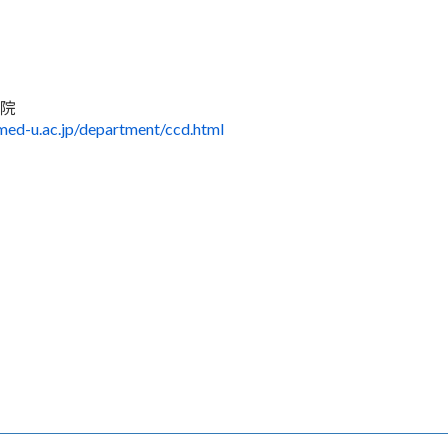
院
amed-u.ac.jp/department/ccd.html