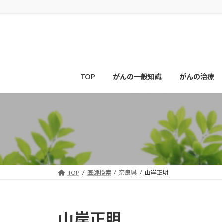
コ
ナ
ン
ビ
テ
ゲ
ン
ー
ツ
シ
へ
ョ
ス
ン
TOP
がんの一般知識
がんの治療
キ
に
ッ
移
プ
動
TOP
医師検索
奈良県
山岸正明
山岸正明