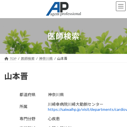
コ
ナ
ン
ビ
テ
ゲ
ン
ー
ツ
シ
へ
ョ
医師検索
ス
ン
キ
に
ッ
移
プ
動
TOP
医師検索
神奈川県
山本晋
山本晋
都道府県
神奈川県
川崎幸病院川崎大動脈センター
所属
https://saiwaihp.jp/visit/departments/cardio
専門分野
心疾患