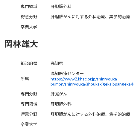
専門領域
肝胆膵外科
得意分野
肝胆膵がんに対する外科治療、集学的治療
卒業大学
岡林雄大
都道府県
高知県
高知医療センター
所属
https://www2.khsc.or.jp/shinryouka-
bumon/shinryouka/shoukakigekaippangeka/
専門分野
肝臓がん
専門領域
肝胆膵外科
得意分野
肝胆膵がんに対する外科治療、集学的治療
卒業大学