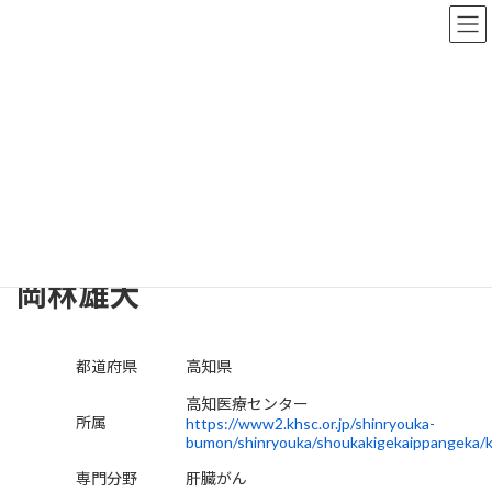
コ
ナ
ン
ビ
テ
ゲ
ン
ー
ツ
シ
へ
ョ
医師検索
ス
ン
キ
に
ッ
移
プ
動
TOP
医師検索
高知県
岡林雄大
岡林雄大
都道府県
高知県
高知医療センター
所属
https://www2.khsc.or.jp/shinryouka-
bumon/shinryouka/shoukakigekaippangeka/
専門分野
肝臓がん