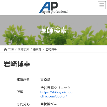
コ
ナ
ン
ビ
テ
ゲ
ン
ー
ツ
シ
へ
ョ
医師検索
ス
ン
キ
に
ッ
移
プ
動
TOP
医師検索
東京都
岩崎博幸
岩崎博幸
都道府県
東京都
渋谷胃腸クリニック
所属
https://shibuya-ichou-
clinic.com/doctor/
専門分野
甲状腺がん