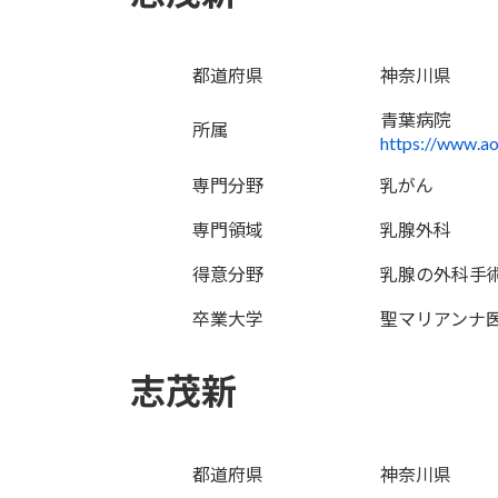
都道府県
神奈川県
青葉病院
所属
https://www.a
専門分野
乳がん
専門領域
乳腺外科
得意分野
乳腺の外科手
卒業大学
聖マリアンナ
志茂新
都道府県
神奈川県