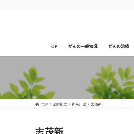
コ
ナ
ン
ビ
テ
ゲ
ン
ー
ツ
シ
へ
ョ
ス
ン
TOP
がんの一般知識
がんの治療
キ
に
ッ
移
プ
動
TOP
医師検索
神奈川県
志茂新
志茂新