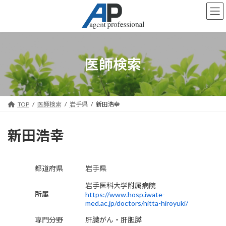
コ
ナ
ン
ビ
テ
ゲ
ン
ー
ツ
シ
へ
ョ
医師検索
ス
ン
キ
に
ッ
移
プ
動
TOP
医師検索
岩手県
新田浩幸
新田浩幸
都道府県
岩手県
岩手医科大学附属病院
所属
https://www.hosp.iwate-
med.ac.jp/doctors/nitta-hiroyuki/
専門分野
肝臓がん・肝胆膵