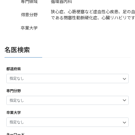
専門領域
循環器内科
狭心症、心筋梗塞など虚血性心疾患、足の
得意分野
である閉塞性動脈硬化症、心臓リハビリで
卒業大学
名医検索
都道府県
専門分野
卒業大学
キーワード