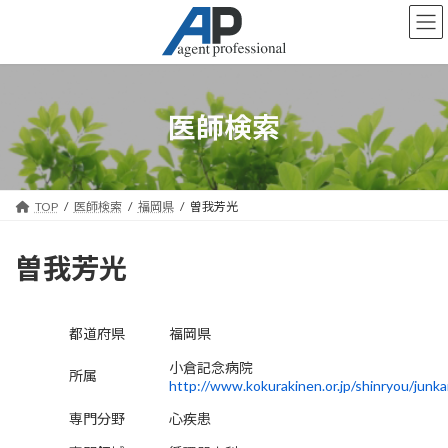
コ
ナ
ン
ビ
テ
ゲ
ン
ー
ツ
シ
へ
ョ
医師検索
ス
ン
キ
に
ッ
移
プ
動
TOP
医師検索
福岡県
曽我芳光
曽我芳光
都道府県
福岡県
小倉記念病院
所属
http://www.kokurakinen.or.jp/shinryou/junkan
専門分野
心疾患