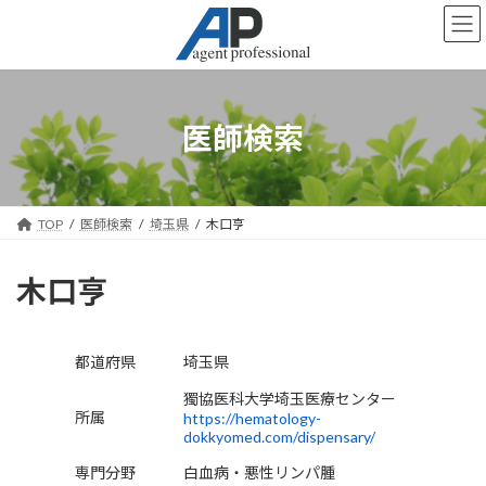
コ
ナ
ン
ビ
テ
ゲ
ン
ー
ツ
シ
へ
ョ
医師検索
ス
ン
キ
に
ッ
移
プ
動
TOP
医師検索
埼玉県
木口亨
木口亨
都道府県
埼玉県
獨協医科大学埼玉医療センター
所属
https://hematology-
dokkyomed.com/dispensary/
専門分野
白血病・悪性リンパ腫