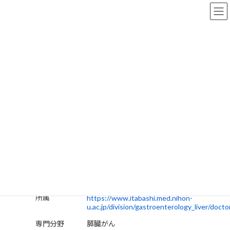
コ
ナ
ン
ビ
テ
ゲ
ン
ー
ツ
シ
へ
ョ
医師検索
ス
ン
キ
に
ッ
移
プ
動
TOP
医師検索
東京都
木暮 宏史
木暮 宏史
都道府県
東京都
日本大学医学部付属板橋病院
所属
https://www.itabashi.med.nihon-
u.ac.jp/division/gastroenterology_liver/docto
専門分野
膵臓がん