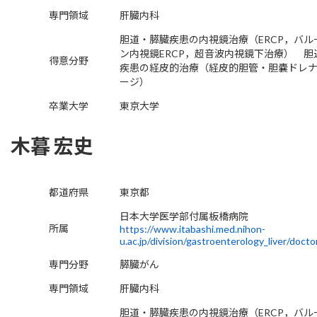
専門領域
肝臓内科
胆道・膵臓疾患の内視鏡治療（ERCP，バル
ン内視鏡ERCP，超音波内視鏡下治療） 胆
得意分野
疾患の経皮的治療（経皮的胆管・胆嚢ドレ
ージ）
卒業大学
東京大学
木暮 宏史
都道府県
東京都
日本大学医学部付属板橋病院
所属
https://www.itabashi.med.nihon-
u.ac.jp/division/gastroenterology_liver/docto
専門分野
膵臓がん
専門領域
肝臓内科
胆道・膵臓疾患の内視鏡治療（ERCP，バル