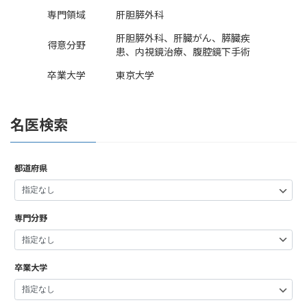
専門領域
肝胆膵外科
肝胆膵外科、肝臓がん、膵臓疾
得意分野
患、内視鏡治療、腹腔鏡下手術
卒業大学
東京大学
名医検索
都道府県
専門分野
卒業大学