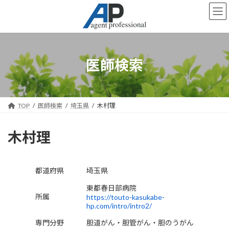
コ
ナ
ン
ビ
テ
ゲ
ン
ー
ツ
シ
へ
ョ
医師検索
ス
ン
キ
に
ッ
移
プ
動
TOP
医師検索
埼玉県
木村理
木村理
都道府県
埼玉県
東都春日部病院
所属
https://touto-kasukabe-
hp.com/intro/intro2/
専門分野
胆道がん・胆管がん・胆のうがん