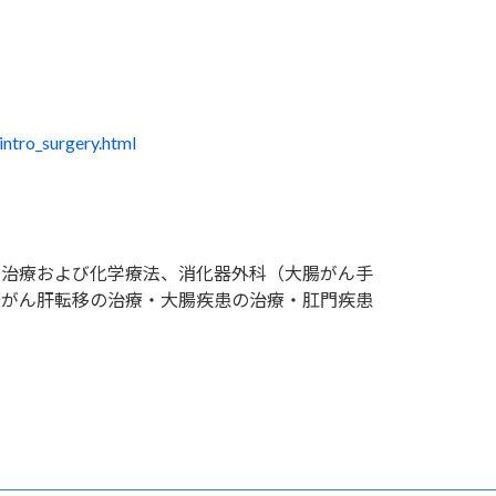
/intro_surgery.html
科治療および化学療法、消化器外科（大腸がん手
腸がん肝転移の治療・大腸疾患の治療・肛門疾患
）