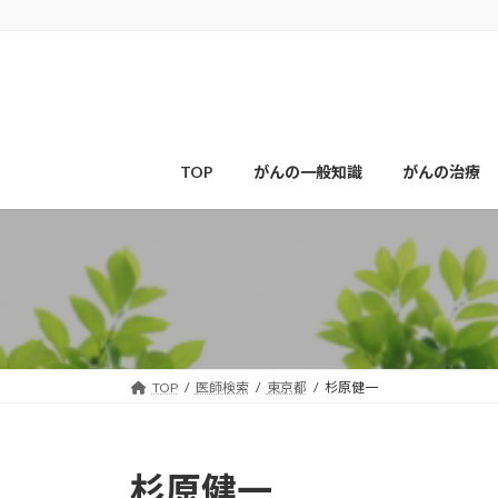
コ
ナ
ン
ビ
テ
ゲ
ン
ー
ツ
シ
へ
ョ
ス
ン
TOP
がんの一般知識
がんの治療
キ
に
ッ
移
プ
動
TOP
医師検索
東京都
杉原健一
杉原健一