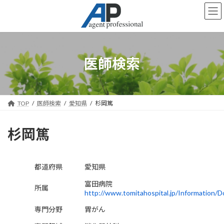
コ
ナ
ン
ビ
テ
ゲ
ン
ー
ツ
シ
へ
ョ
医師検索
ス
ン
キ
に
ッ
移
プ
動
TOP
医師検索
愛知県
杉岡篤
杉岡篤
都道府県
愛知県
富田病院
所属
http://www.tomitahospital.jp/Information/D
専門分野
胃がん