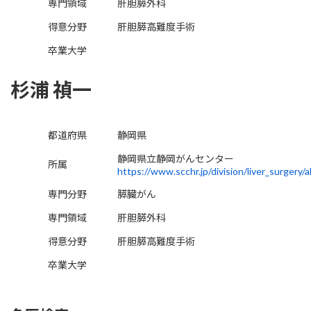
専門領域
肝胆膵外科
得意分野
肝胆膵高難度手術
卒業大学
杉浦 禎一
都道府県
静岡県
静岡県立静岡がんセンター
所属
https://www.scchr.jp/division/liver_surgery/
専門分野
膵臓がん
専門領域
肝胆膵外科
得意分野
肝胆膵高難度手術
卒業大学