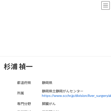
コ
ナ
ン
ビ
テ
ゲ
ン
ー
ツ
シ
へ
ョ
医師検索
ス
ン
キ
に
ッ
移
プ
動
TOP
医師検索
静岡県
杉浦 禎一
杉浦 禎一
都道府県
静岡県
静岡県立静岡がんセンター
所属
https://www.scchr.jp/division/liver_surgery/
専門分野
膵臓がん