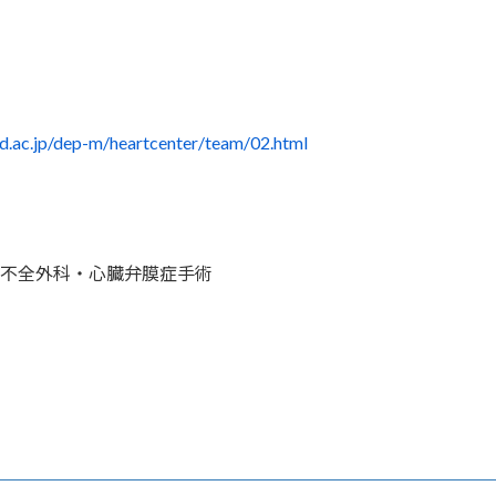
d.ac.jp/dep-m/heartcenter/team/02.html
不全外科・心臓弁膜症手術