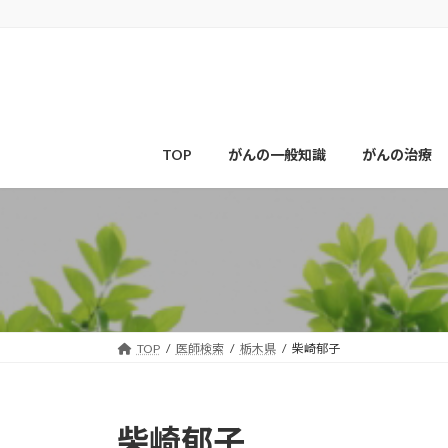
コ
ナ
ン
ビ
テ
ゲ
ン
ー
ツ
シ
へ
ョ
ス
ン
TOP
がんの一般知識
がんの治療
キ
に
ッ
移
プ
動
TOP
医師検索
栃木県
柴崎郁子
柴崎郁子