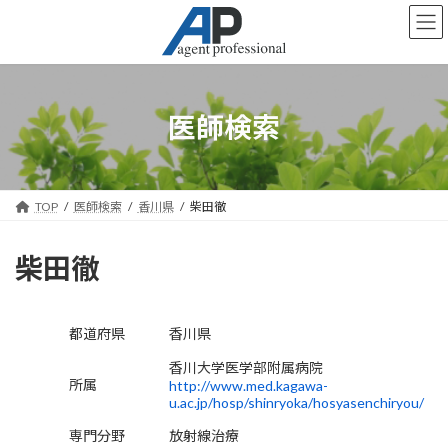
コ
ナ
ン
ビ
テ
ゲ
ン
ー
ツ
シ
へ
ョ
医師検索
ス
ン
キ
に
ッ
移
プ
動
TOP
医師検索
香川県
柴田徹
柴田徹
都道府県
香川県
香川大学医学部附属病院
所属
http://www.med.kagawa-
u.ac.jp/hosp/shinryoka/hosyasenchiryou/
専門分野
放射線治療