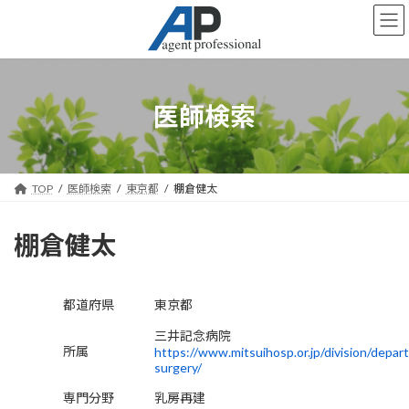
コ
ナ
ン
ビ
テ
ゲ
ン
ー
ツ
シ
へ
ョ
医師検索
ス
ン
キ
に
ッ
移
プ
動
TOP
医師検索
東京都
棚倉健太
棚倉健太
都道府県
東京都
三井記念病院
所属
https://www.mitsuihosp.or.jp/division/depar
surgery/
専門分野
乳房再建