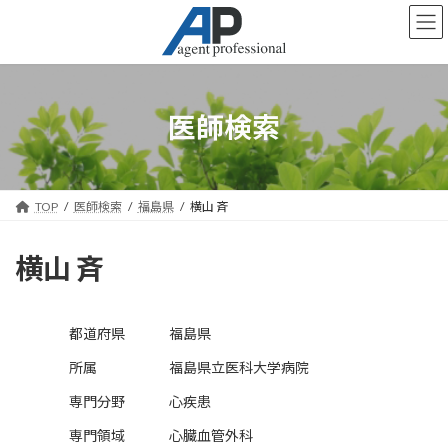
コ
ナ
ン
ビ
テ
ゲ
ン
ー
ツ
シ
へ
ョ
医師検索
ス
ン
キ
に
ッ
移
プ
動
TOP
医師検索
福島県
横山 斉
横山 斉
都道府県
福島県
所属
福島県立医科大学病院
専門分野
心疾患
専門領域
心臓血管外科