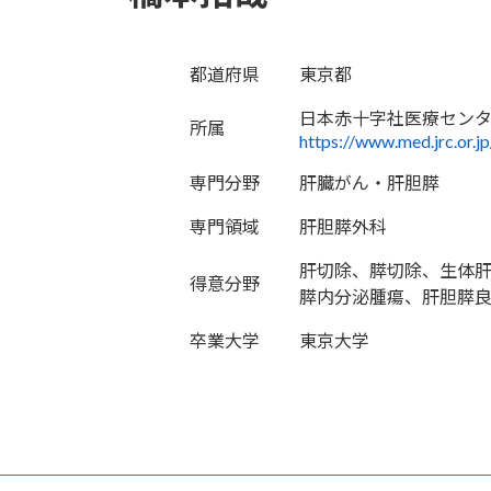
都道府県
東京都
日本赤十字社医療セン
所属
https://www.med.jrc.or.jp
専門分野
肝臓がん・肝胆膵
専門領域
肝胆膵外科
肝切除、膵切除、生体
得意分野
膵内分泌腫瘍、肝胆膵
卒業大学
東京大学