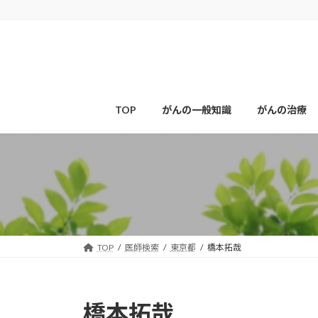
コ
ナ
ン
ビ
テ
ゲ
ン
ー
ツ
シ
へ
ョ
ス
ン
TOP
がんの一般知識
がんの治療
キ
に
ッ
移
プ
動
TOP
医師検索
東京都
橋本拓哉
橋本拓哉