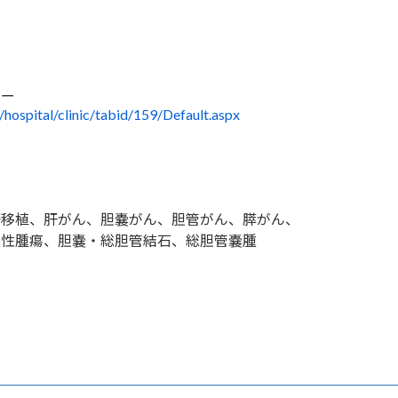
ター
/hospital/clinic/tabid/159/Default.aspx
肝移植、肝がん、胆嚢がん、胆管がん、膵がん、
良性腫瘍、胆嚢・総胆管結石、総胆管嚢腫