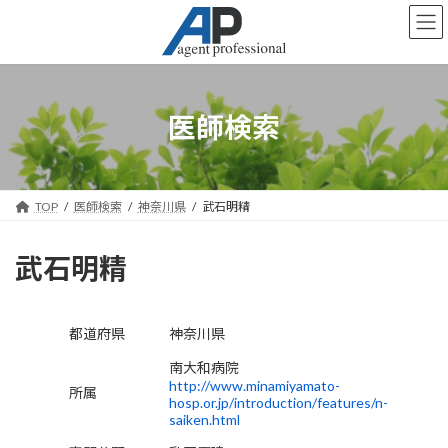
コ
ナ
ン
ビ
テ
ゲ
ン
ー
ツ
シ
へ
ョ
医師検索
ス
ン
キ
に
ッ
移
プ
動
TOP
医師検索
神奈川県
武石明精
武石明精
都道府県
神奈川県
南大和病院
http://www.minamiyamato-
所属
hosp.or.jp/introduction/features/n-
saiken.html